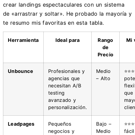
crear landings espectaculares con un sistema
de «arrastrar y soltar». He probado la mayoría y
te resumo mis favoritas en esta tabla.
Herramienta
Ideal para
Rango
Mi 
de
Precio
Unbounce
Profesionales y
Medio
⭐⭐⭐
agencias que
– Alto
pote
necesitan A/B
flexi
testing
que 
avanzado y
mayo
personalización.
clien
Leadpages
Pequeños
Bajo –
⭐⭐⭐
negocios y
Medio
fáci