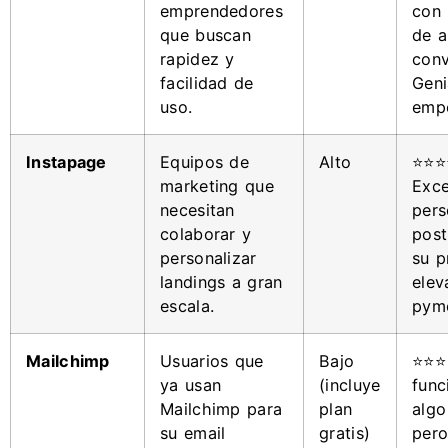
emprendedores
con 
que buscan
de a
rapidez y
conv
facilidad de
Geni
uso.
empe
Instapage
Equipos de
Alto
⭐⭐⭐
marketing que
Exce
necesitan
pers
colaborar y
post
personalizar
su p
landings a gran
elev
escala.
pym
Mailchimp
Usuarios que
Bajo
⭐⭐⭐
ya usan
(incluye
func
Mailchimp para
plan
algo
su email
gratis)
pero