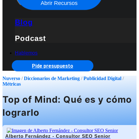
Abrir Recursos
Blog
Podcast
Hablemos
Pide presupuesto
Nuverso
/
Diccionarios de Marketing
/
Publicidad Digital
/
Métricas
Top of Mind: Qué es y cómo
lograrlo
Alberto Fernández - Consultor SEO Senior