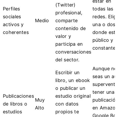
estar en
(Twitter)
Perfiles
todas las
profesional,
sociales
redes. Elig
Medio
comparte
activos y
una o dos
contenido de
coherentes
donde est
valor y
público y 
participa en
constante a
conversaciones
del sector.
Aunque n
Escribir un
seas un au
libro, un ebook
superventa
o publicar un
tener una
Publicaciones
estudio original
Muy
publicació
de libros o
con datos
Alto
en Amazo
estudios
propios te
Google Bo