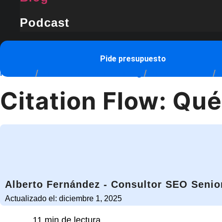
Podcast
Hablemos
Pide presupuesto
Nuverso
/
Diccionarios de Marketing
/
Diccionario SEO
/
A
Citation Flow: Qu
Alberto Fernández - Consultor SEO Senio
Actualizado el: diciembre 1, 2025
11 min de lectura