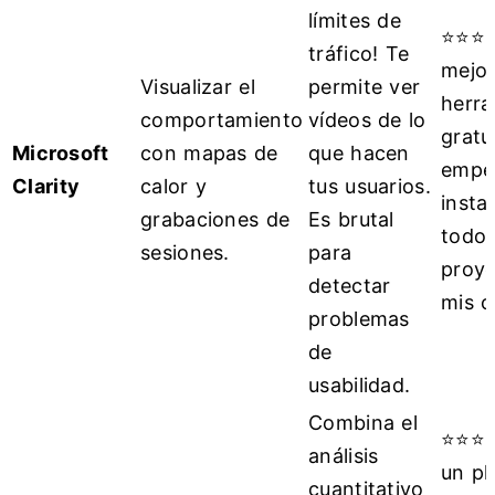
límites de
⭐⭐⭐⭐
tráfico! Te
mejo
Visualizar el
permite ver
herra
comportamiento
vídeos de lo
gratu
Microsoft
con mapas de
que hacen
empez
Clarity
calor y
tus usuarios.
insta
grabaciones de
Es brutal
todos
sesiones.
para
proye
detectar
mis c
problemas
de
usabilidad.
Combina el
⭐⭐⭐⭐
análisis
un pl
cuantitativo