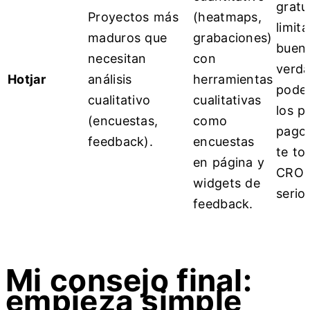
gratu
Proyectos más
(heatmaps,
limit
maduros que
grabaciones)
bueno
necesitan
con
verd
Hotjar
análisis
herramientas
poder
cualitativo
cualitativas
los p
(encuestas,
como
pago.
feedback).
encuestas
te to
en página y
CRO 
widgets de
serio.
feedback.
Mi consejo final:
empieza simple