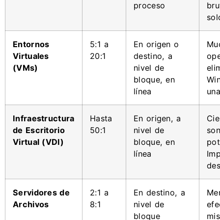
proceso
bru
sol
Entornos
5:1 a
En origen o
Muc
Virtuales
20:1
destino, a
ope
(VMs)
nivel de
eli
bloque, en
Win
línea
una
Infraestructura
Hasta
En origen, a
Cie
de Escritorio
50:1
nivel de
son
Virtual (VDI)
bloque, en
pot
línea
Imp
des
Servidores de
2:1 a
En destino, a
Men
Archivos
8:1
nivel de
efe
bloque
mi