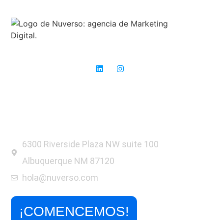
Expertos en SEO: donde otros ven obstáculos, nosotros vemos
oportunidades para el éxito.
6300 Riverside Plaza NW suite 100
Albuquerque NM 87120
hola@nuverso.com
¡COMENCEMOS!