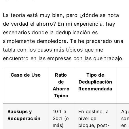
La teoría está muy bien, pero ¿dónde se nota
de verdad el ahorro? En mi experiencia, hay
escenarios donde la deduplicación es
simplemente demoledora. Te he preparado una
tabla con los casos más típicos que me
encuentro en las empresas con las que trabajo.
Caso de Uso
Ratio
Tipo de
de
Deduplicación
Ahorro
Recomendada
Típico
Backups y
10:1 a
En destino, a
Aqu
Recuperación
30:1 (o
nivel de
son
más)
bloque, post-
en 