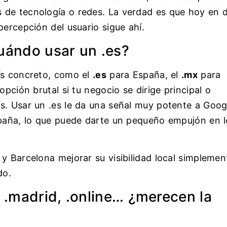
 de tecnología o redes. La verdad es que hoy en d
percepción del usuario sigue ahí.
cuándo usar un .es?
ís concreto, como el
.es
para España, el
.mx
para
pción brutal si tu negocio se dirige principal o
s. Usar un .es le da una señal muy potente a Goog
spaña, lo que puede darte un pequeño empujón en l
y Barcelona mejorar su visibilidad local simplemen
do.
 .madrid, .online… ¿merecen la