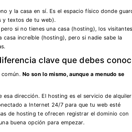
eno y la casa en sí. Es el espacio físico donde gua
s y textos de tu web).
pero si no tienes una casa (hosting), los visitante
casa increíble (hosting), pero si nadie sabe la
as.
diferencia clave que debes conoc
y común.
No son lo mismo, aunque a menudo se
 esa dirección. El hosting es el servicio de alquile
onectado a Internet 24/7 para que tu web esté
as de hosting te ofrecen registrar el dominio con
er una buena opción para empezar.