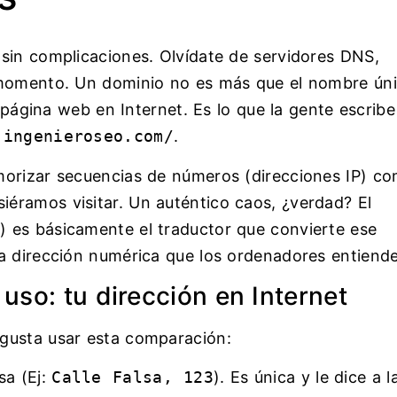
sin complicaciones. Olvídate de servidores DNS,
 momento. Un dominio no es más que el nombre ún
u página web en Internet. Es lo que la gente escribe
o
ingenieroseo.com/
.
morizar secuencias de números (direcciones IP) c
éramos visitar. Un auténtico caos, ¿verdad? El
 es básicamente el traductor que convierte ese
a dirección numérica que los ordenadores entiend
uso: tu dirección en Internet
gusta usar esta comparación:
sa (Ej:
Calle Falsa, 123
). Es única y le dice a l