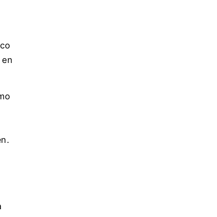
ico
 en
omo
en.
a