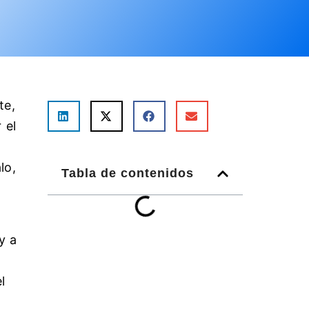
te,
 el
lo,
Tabla de contenidos
y a
l