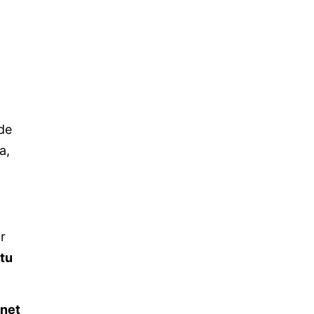
de
a,
r
 tu
.net