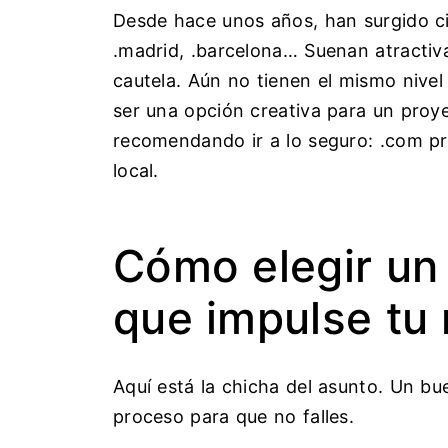
Desde hace unos años, han surgido cie
.madrid, .barcelona… Suenan atractiv
cautela. Aún no tienen el mismo nive
ser una opción creativa para un proye
recomendando ir a lo seguro: .com p
local.
Cómo elegir un
que impulse tu 
Aquí está la chicha del asunto. Un bu
proceso para que no falles.