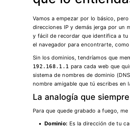
Vamos a empezar por lo básico, pero 
direcciones IP y demás jerga por un
y fácil de recordar que identifica a t
el navegador para encontrarte, com
Sin los dominios, tendríamos que me
192.168.1.1
para cada web que quisi
sistema de nombres de dominio (DNS)
nombre amigable que tú escribes en l
La analogía que siempre 
Para que quede grabado a fuego, me 
Dominio:
Es la dirección de tu ca