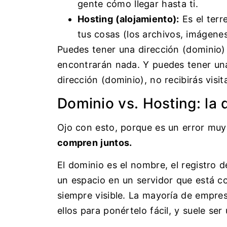
gente cómo llegar hasta ti.
Hosting (alojamiento):
Es el terr
tus cosas (los archivos, imágene
Puedes tener una dirección (dominio) 
encontrarán nada. Y puedes tener una 
dirección (dominio), no recibirás visit
Dominio vs. Hosting: la 
Ojo con esto, porque es un error mu
compren juntos.
El dominio es el nombre, el registro de
un espacio en un servidor que está c
siempre visible. La mayoría de empres
ellos para ponértelo fácil, y suele s