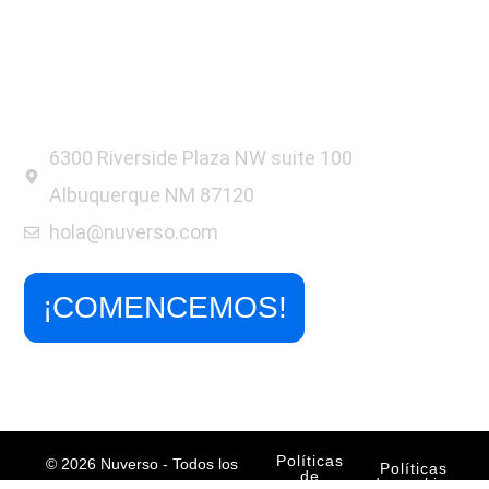
6300 Riverside Plaza NW suite 100
Albuquerque NM 87120
hola@nuverso.com
¡COMENCEMOS!
Políticas
© 2026 Nuverso - Todos los
Políticas
de
de cookies
derechos reservados