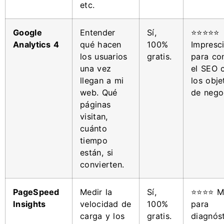
etc.
Google
Entender
Sí,
⭐⭐⭐⭐⭐
Analytics 4
qué hacen
100%
Impresci
los usuarios
gratis.
para co
una vez
el SEO 
llegan a mi
los obje
web. Qué
de nego
páginas
visitan,
cuánto
tiempo
están, si
convierten.
PageSpeed
Medir la
Sí,
⭐⭐⭐⭐ Mu
Insights
velocidad de
100%
para
carga y los
gratis.
diagnós