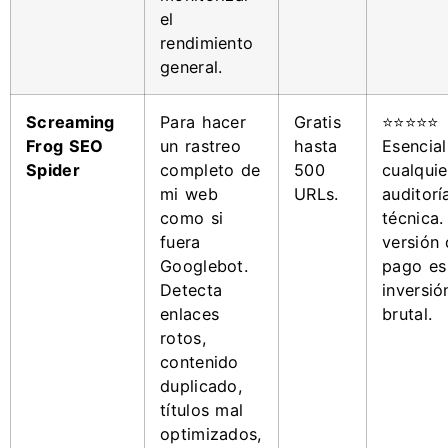
el
rendimiento
general.
Screaming
Para hacer
Gratis
⭐⭐⭐⭐⭐
Frog SEO
un rastreo
hasta
Esencial
Spider
completo de
500
cualquie
mi web
URLs.
auditorí
como si
técnica.
fuera
versión
Googlebot.
pago es
Detecta
inversió
enlaces
brutal.
rotos,
contenido
duplicado,
títulos mal
optimizados,