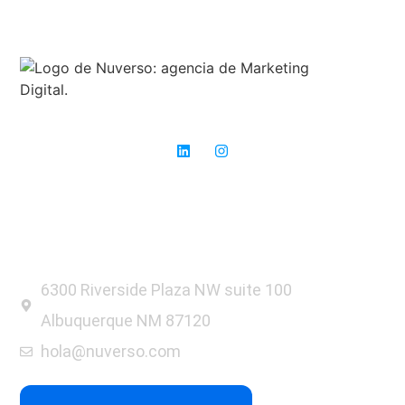
Expertos en SEO: donde otros ven obstáculos, nosotros vemos
oportunidades para el éxito.
6300 Riverside Plaza NW suite 100
Albuquerque NM 87120
hola@nuverso.com