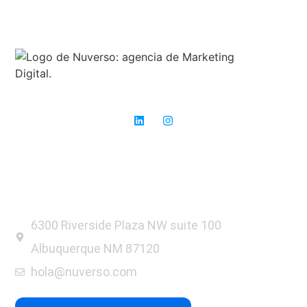
Expertos en SEO: donde otros ven obstáculos, nosotros vemos
oportunidades para el éxito.
6300 Riverside Plaza NW suite 100
Albuquerque NM 87120
hola@nuverso.com