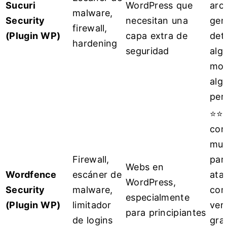
Sucuri
WordPress que
arc
malware,
Security
necesitan una
gen
firewall,
(Plugin WP)
capa extra de
det
hardening
seguridad
alg
mod
algo
per
⭐⭐⭐
con
muy
Firewall,
par
Webs en
Wordfence
escáner de
ata
WordPress,
Security
malware,
com
especialmente
(Plugin WP)
limitador
ver
para principiantes
de logins
gra