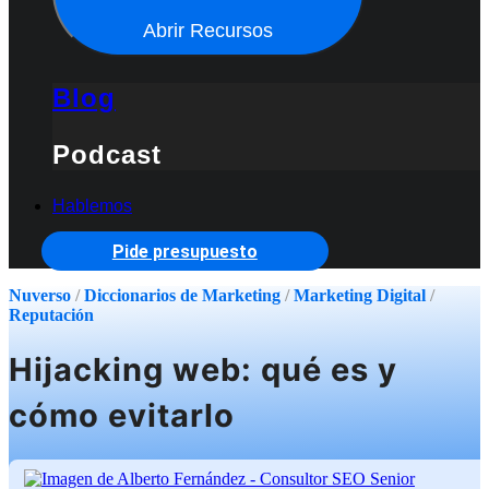
Abrir Recursos
Blog
Podcast
Hablemos
Pide presupuesto
Nuverso
/
Diccionarios de Marketing
/
Marketing Digital
/
Reputación
Hijacking web: qué es y
cómo evitarlo