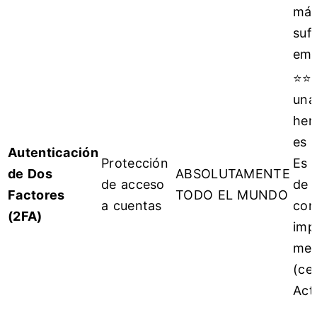
más
suf
emp
⭐⭐⭐
una
her
es 
Autenticación
Protección
Es 
de Dos
ABSOLUTAMENTE
de acceso
de 
Factores
TODO EL MUNDO
a cuentas
con
(2FA)
imp
men
(cer
Actí