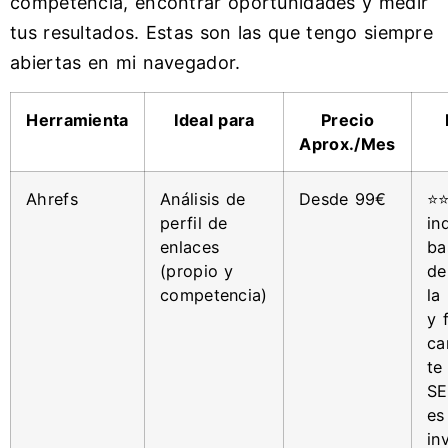
competencia, encontrar oportunidades y medir
tus resultados. Estas son las que tengo siempre
abiertas en mi navegador.
Herramienta
Ideal para
Precio
Aprox./Mes
Ahrefs
Análisis de
Desde 99€
⭐⭐
perfil de
in
enlaces
ba
(propio y
de
competencia)
la
y 
ca
te
SE
es
in