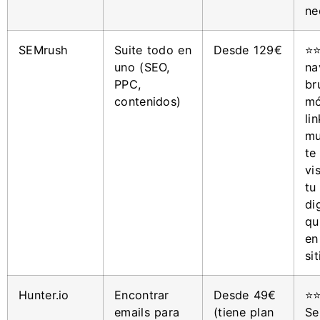
ne
SEMrush
Suite todo en
Desde 129€
⭐⭐
uno (SEO,
na
PPC,
br
contenidos)
mó
li
mu
te
vi
tu
dig
qu
en
sit
Hunter.io
Encontrar
Desde 49€
⭐
emails para
(tiene plan
Se