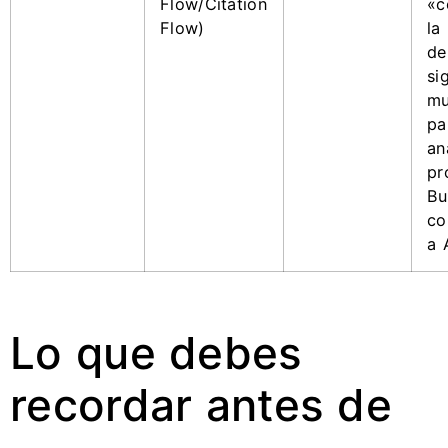
Flow/Citation
«c
Flow)
la
de
si
mu
pa
an
pr
Bu
co
a 
Lo que debes
recordar antes de