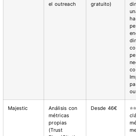
el outreach
gratuito)
di
un
ha
pe
en
di
co
pe
ne
co
Im
pa
ou
Majestic
Análisis con
Desde 46€
⭐⭐
métricas
cl
propias
mé
(Trust
me