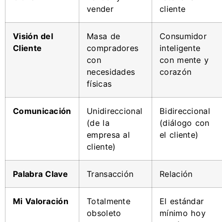
vender
cliente
Visión del
Masa de
Consumidor
Cliente
compradores
inteligente
con
con mente y
necesidades
corazón
físicas
Comunicación
Unidireccional
Bidireccional
(de la
(diálogo con
empresa al
el cliente)
cliente)
Palabra Clave
Transacción
Relación
Mi Valoración
Totalmente
El estándar
obsoleto
mínimo hoy