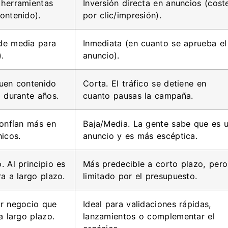
 herramientas
Inversión directa en anuncios (cost
ontenido).
por clic/impresión).
de media para
Inmediata (en cuanto se aprueba el
.
anuncio).
buen contenido
Corta. El tráfico se detiene en
o durante años.
cuanto pausas la campaña.
confían más en
Baja/Media. La gente sabe que es 
nicos.
anuncio y es más escéptica.
. Al principio es
Más predecible a corto plazo, pero
ra a largo plazo.
limitado por el presupuesto.
er negocio que
Ideal para validaciones rápidas,
a largo plazo.
lanzamientos o complementar el