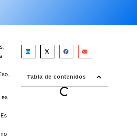
s,
s
Eso,
Tabla de contenidos
 es
 Es
ómo