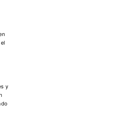
 en
 el
es y
n
ndo