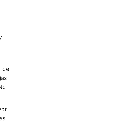
y
.
a de
jas
 No
yor
es