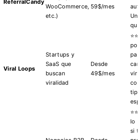
ReferralCandy
WooCommerce,
59$/mes
aut
etc.)
Un 
que
⭐⭐
pot
Startups y
par
SaaS que
Desde
ca
Viral Loops
buscan
49$/mes
vir
viralidad
com
tip
esp
⭐⭐
lo 
si t