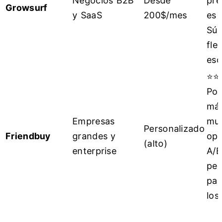
Negocios B2B
Desde
pre
Growsurf
y SaaS
200$/mes
es 
Súp
fle
esc
⭐⭐
Pot
má
Empresas
mu
Personalizado
Friendbuy
grandes y
opc
(alto)
enterprise
A/B
per
par
los 