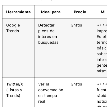
Herramienta
Ideal para
Precio
Mi 
Google
Detectar
Gratis
⭐⭐⭐
Trends
picos de
Impre
interés en
Es el
búsquedas
term
básic
saber
inter
gent
mism
Twitter/X
Ver la
Gratis
⭐⭐⭐⭐
(Listas y
conversación
fuen
Trends)
en tiempo
rápid
real
notic
últim