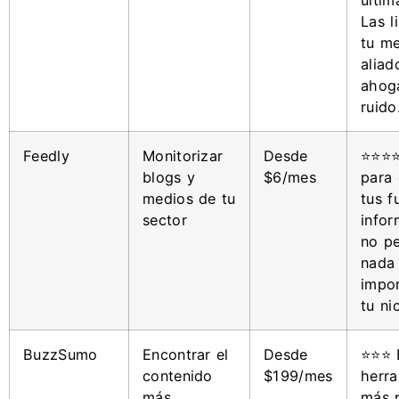
Las l
tu me
aliad
ahog
ruido
Feedly
Monitorizar
Desde
⭐⭐⭐⭐
blogs y
$6/mes
para 
medios de tu
tus f
sector
infor
no pe
nada
impo
tu ni
BuzzSumo
Encontrar el
Desde
⭐⭐⭐ 
contenido
$199/mes
herra
más
más 