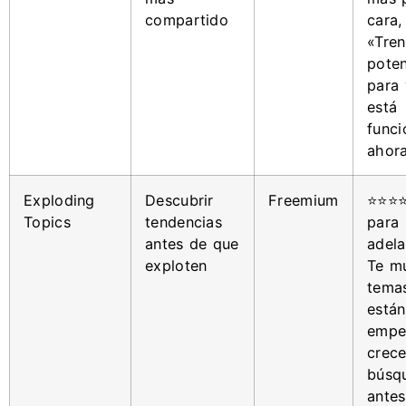
compartido
cara,
«Tren
poten
para 
está
func
ahor
Exploding
Descubrir
Freemium
⭐⭐⭐⭐
Topics
tendencias
para
antes de que
adela
exploten
Te m
tema
están
empe
crece
búsq
ante