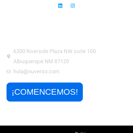
6300 Riverside Plaza NW suite 100
Albuquerque NM 87120
hola@nuverso.com
¡COMENCEMOS!