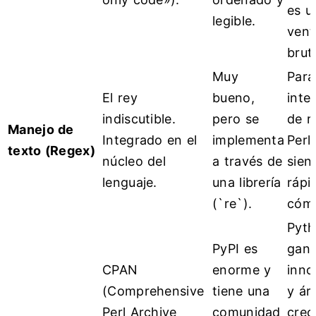
es u
legible.
vent
bruta
Muy
Para
El rey
bueno,
inte
indiscutible.
pero se
de r
Manejo de
Integrado en el
implementa
Perl
texto (Regex)
núcleo del
a través de
sien
lenguaje.
una librería
rápi
(`re`).
cóm
Pyt
PyPI es
gana
CPAN
enorme y
inno
(Comprehensive
tiene una
y ár
Perl Archive
comunidad
crec