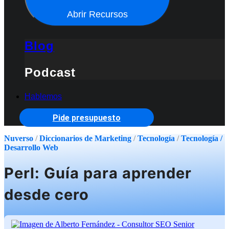
Abrir Recursos
Blog
Podcast
Hablemos
Pide presupuesto
Nuverso
/
Diccionarios de Marketing
/
Tecnología
/
Tecnología /
Desarrollo Web
Perl: Guía para aprender
desde cero