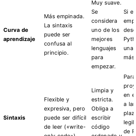
Muy suave.
Se
Si e
Más empinada.
considera
emp
La sintaxis
Curva de
uno de los
desd
puede ser
aprendizaje
mejores
Pyth
confusa al
lenguajes
una 
principio.
para
más 
empezar.
Para
proy
Limpia y
en e
Flexible y
estricta.
a la
expresiva, pero
Obliga a
plazo
Sintaxis
puede ser difícil
escribir
legib
de leer («write-
código
de P
only code»).
ordenado y