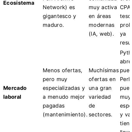
Ecosistema
Network) es
muy activa
CPA
gigantesco y
en áreas
teso
maduro.
modernas
prob
(IA, web).
ya
resu
Pyth
abre
Menos ofertas,
Muchísimas
puer
pero muy
ofertas en
Perl
Mercado
especializadas y
una gran
puer
laboral
a menudo mejor
variedad
muy
pagadas
de
espe
(mantenimiento).
sectores.
y val
tiene