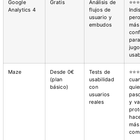
Google
Gratis
Análisis de
⭐⭐⭐
Analytics 4
flujos de
Indi
usuario y
pero
embudos
más
conf
para
jugo
usab
Maze
Desde 0€
Tests de
⭐⭐⭐
(plan
usabilidad
cua
básico)
con
quie
usuarios
paso
reales
y va
prot
hace
más
comp