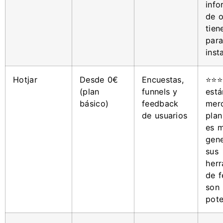
info
de o
tien
para
insta
Hotjar
Desde 0€
Encuestas,
⭐⭐⭐
(plan
funnels y
está
básico)
feedback
mer
de usuarios
plan
es 
gen
sus
herr
de 
son
pote