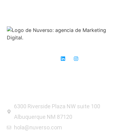
Expertos en SEO: donde otros ven obstáculos, nosotros vemos
oportunidades para el éxito.
6300 Riverside Plaza NW suite 100
Albuquerque NM 87120
hola@nuverso.com