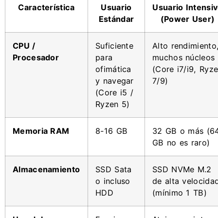
Característica
Usuario
Usuario Intensi
Estándar
(Power User)
CPU /
Suficiente
Alto rendimiento
Procesador
para
muchos núcleos
ofimática
(Core i7/i9, Ryz
y navegar
7/9)
(Core i5 /
Ryzen 5)
Memoria RAM
8-16 GB
32 GB o más (6
GB no es raro)
Almacenamiento
SSD Sata
SSD NVMe M.2
o incluso
de alta velocida
HDD
(mínimo 1 TB)