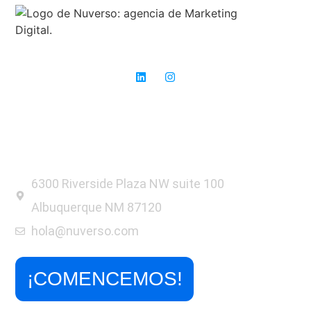
Expertos en SEO: donde otros ven obstáculos, nosotros vemos
oportunidades para el éxito.
6300 Riverside Plaza NW suite 100
Albuquerque NM 87120
hola@nuverso.com
¡COMENCEMOS!