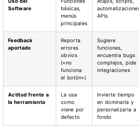
Uso del
Funciones
Atajos, scripts,
Software
básicas,
automatizacione
menús
APIs
principales
Feedback
Reporta
Sugiere
aportado
errores
funciones,
obvios
encuentra bugs
(«no
complejos, pide
funciona
integraciones
el botón»)
Actitud frente a
La usa
Invierte tiempo
la herramienta
como
en dominarla y
viene por
personalizarla a
defecto
fondo