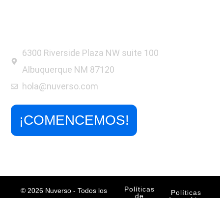
6300 Riverside Plaza NW suite 100
Albuquerque NM 87120
hola@nuverso.com
¡COMENCEMOS!
Políticas
© 2026 Nuverso - Todos los
Políticas
de
de cookies
derechos reservados
privacidad
Aviso legal
Sitemap