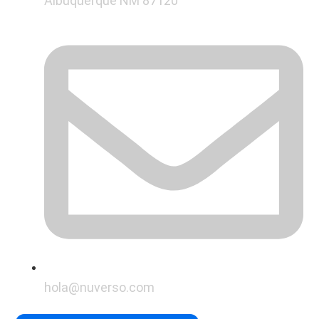
Albuquerque NM 87120
hola@nuverso.com