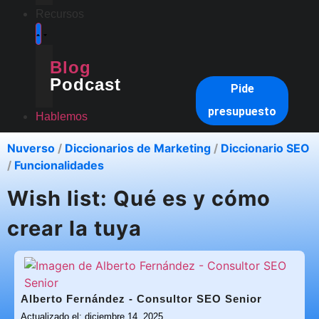
Recursos
Blog
Podcast
Pide
presupuesto
Hablemos
Nuverso
/
Diccionarios de Marketing
/
Diccionario SEO
/
Funcionalidades
Wish list: Qué es y cómo
crear la tuya
Alberto Fernández - Consultor SEO Senior
Actualizado el: diciembre 14, 2025