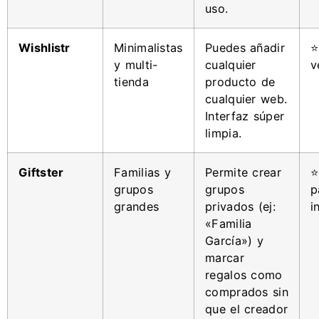
uso.
Wishlistr
Minimalistas
Puedes añadir
⭐
y multi-
cualquier
v
tienda
producto de
cualquier web.
Interfaz súper
limpia.
Giftster
Familias y
Permite crear
⭐
grupos
grupos
p
grandes
privados (ej:
i
«Familia
García») y
marcar
regalos como
comprados sin
que el creador