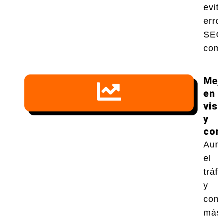
evi
err
SE
co
Me
en
vis
y
co
Au
el
trá
y
con
má