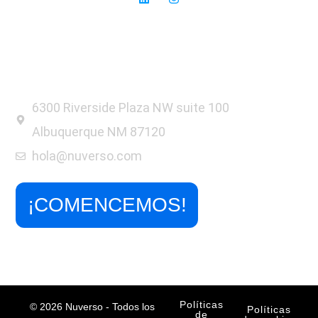
6300 Riverside Plaza NW suite 100
Albuquerque NM 87120
hola@nuverso.com
¡COMENCEMOS!
Políticas
© 2026 Nuverso - Todos los
Políticas
de