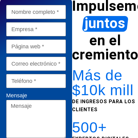
Impulsem
juntos
en el
cremient
Más de
$10k mill
Mensaje
DE INGRESOS PARA LOS
CLIENTES
500+