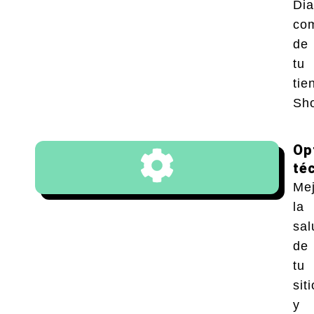
Dia
co
de
tu
tie
Sho
Op
té
Me
la
sal
de
tu
siti
y