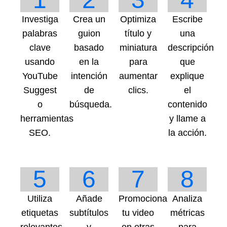
Investiga
Crea un
Optimiza
Escribe
palabras
guion
título y
una
clave
basado
miniatura
descripción
usando
en la
para
que
YouTube
intención
aumentar
explique
Suggest
de
clics.
el
o
búsqueda.
contenido
herramientas
y llame a
SEO.
la acción.
5
6
7
8
Utiliza
Añade
Promociona
Analiza
etiquetas
subtítulos
tu video
métricas