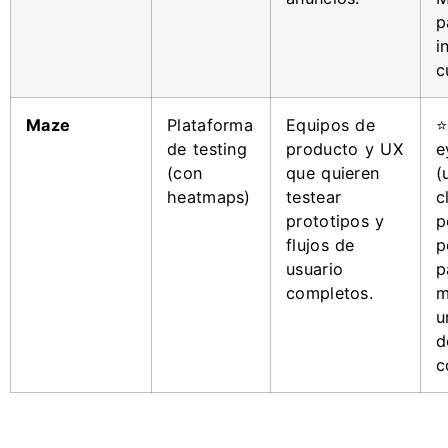
p
i
c
Maze
Plataforma
Equipos de
⭐
de testing
producto y UX
e
(con
que quieren
(
heatmaps)
testear
c
prototipos y
p
flujos de
p
usuario
p
completos.
m
u
d
c