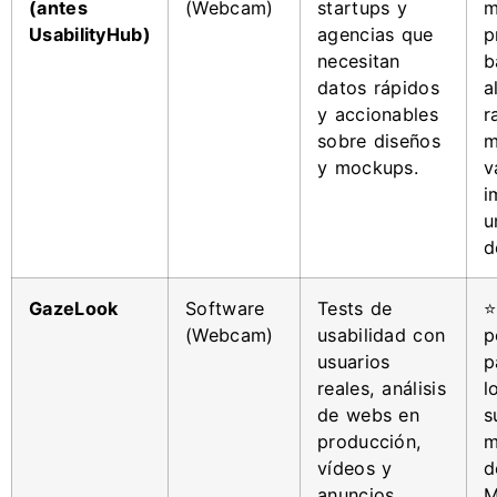
(antes
(Webcam)
startups y
m
UsabilityHub)
agencias que
p
necesitan
b
datos rápidos
a
y accionables
r
sobre diseños
m
y mockups.
v
i
u
d
GazeLook
Software
Tests de
⭐
(Webcam)
usabilidad con
p
usuarios
p
reales, análisis
l
de webs en
s
producción,
m
vídeos y
d
anuncios.
M