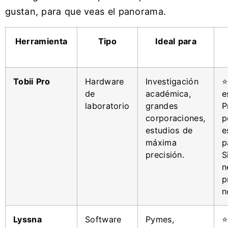
gustan, para que veas el panorama.
Herramienta
Tipo
Ideal para
Tobii Pro
Hardware
Investigación
⭐
de
académica,
e
laboratorio
grandes
P
corporaciones,
p
estudios de
e
máxima
p
precisión.
S
n
p
n
Lyssna
Software
Pymes,
⭐