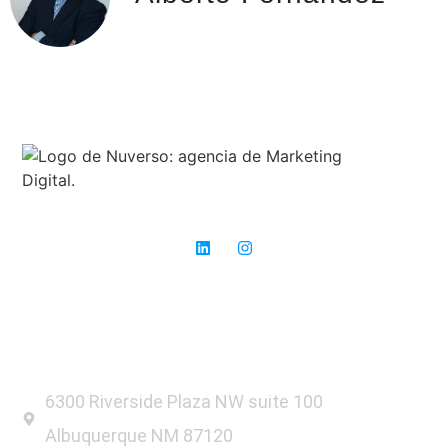
Expertos en SEO: donde otros ven obstáculos, nosotros vemos
oportunidades para el éxito.
6300 Riverside Plaza NW suite 100
Albuquerque NM 87120