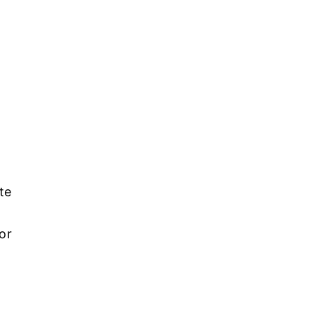
o
te
or