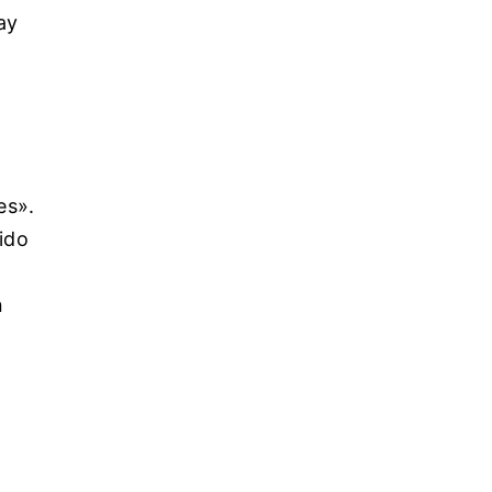
ay
es».
ido
n