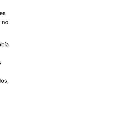
res
o no
abía
s
dos,