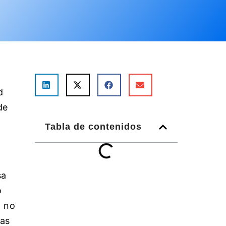
d
de
Tabla de contenidos
sa
o
, no
tas